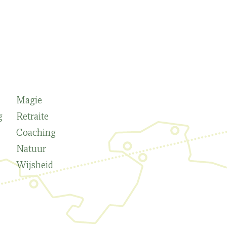
Magie
g
Retraite
Coaching
Natuur
Wijsheid