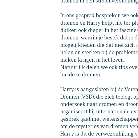
dromen in een stroomversnelling
In ons gesprek bespreken we ook
dromen en Harry helpt me ter pl
duiken ook dieper in het fascine
dromen, waarin je beseft dat je
mogelijkheden die dat met zich 
helen en sterken bij de problem
maken krijgen in het leven.
Natuurlijk delen we ook tips ove
lucide te dromen.
Harry is aangesloten bij de Vere
Dromen (VSD), die zich toelegt o
onderzoek naar dromen en droom
organiseert hij internationale e
gesprek gaat met wetenschapper
om de mysteries van dromen verd
Harry is dit de verwezenlijking va