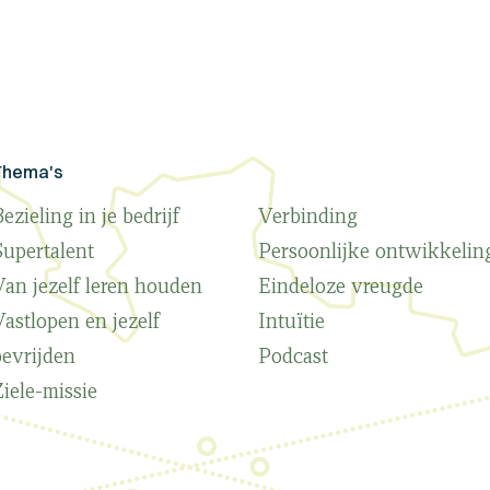
Thema's
ezieling in je bedrijf
Verbinding
Supertalent
Persoonlijke ontwikkelin
Van jezelf leren houden
Eindeloze vreugde
Vastlopen en jezelf
Intuïtie
bevrijden
Podcast
Ziele-missie