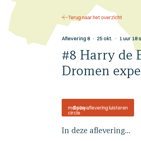
Terug naar het overzicht
Aflevering 8 · 25 okt. · 1 uur 18 
#8 Harry de 
Dromen expe
mdi:play-
Deze aflevering luisteren
circle
In deze aflevering…