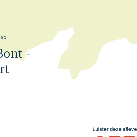
sec
Bont -
rt
Luister deze aflever