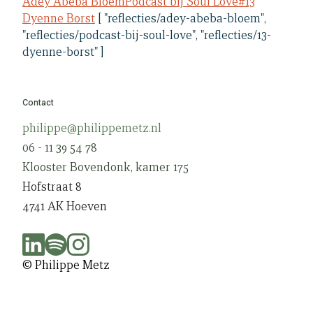
Adey Abeba Bloem
Podcast bij Soul Love
#13
Dyenne Borst
[ "reflecties/adey-abeba-bloem",
"reflecties/podcast-bij-soul-love", "reflecties/13-
dyenne-borst" ]
Contact
philippe@philippemetz.nl
06 - 11 39 54 78
Klooster Bovendonk, kamer 175
Hofstraat 8
4741 AK Hoeven
© Philippe Metz