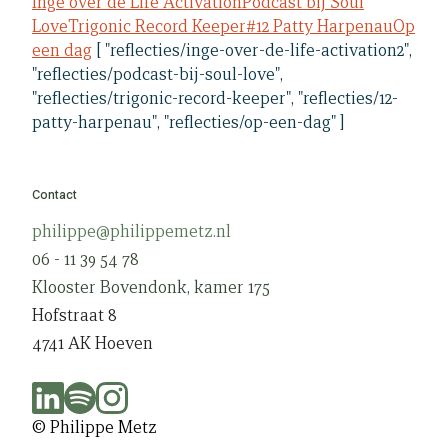
Inge over de Life Activation
Podcast bij Soul
Love
Trigonic Record Keeper
#12 Patty Harpenau
Op
een dag
[ "reflecties/inge-over-de-life-activation2",
"reflecties/podcast-bij-soul-love",
"reflecties/trigonic-record-keeper", "reflecties/12-
patty-harpenau", "reflecties/op-een-dag" ]
Contact
philippe@philippemetz.nl
06 - 11 39 54 78
Klooster Bovendonk, kamer 175
Hofstraat 8
4741 AK Hoeven
© Philippe Metz