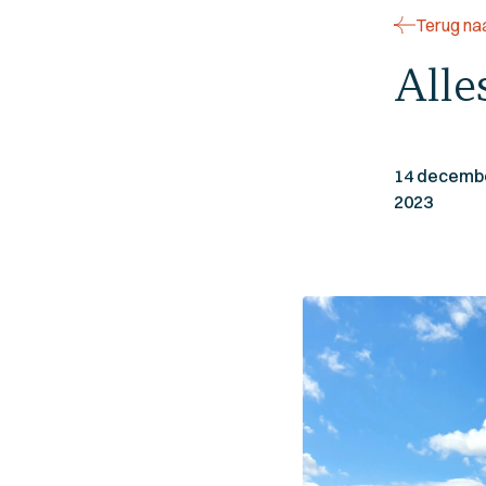
Terug naa
Alle
14 decemb
2023