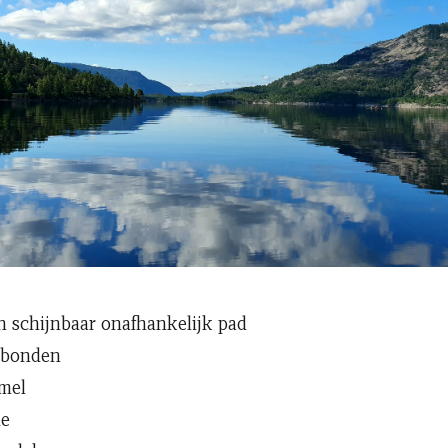
n schijnbaar onafhankelijk pad
rbonden
mel
de