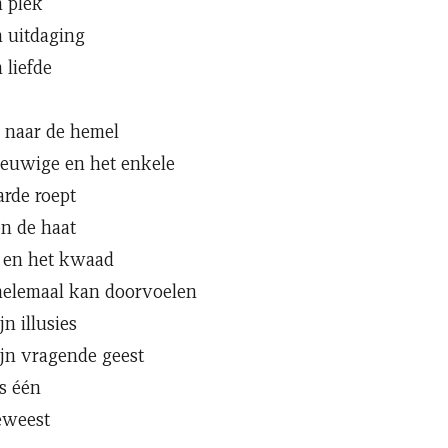
n plek
n uitdaging
 liefde
 naar de hemel
eeuwige en het enkele
rde roept
en de haat
 en het kwaad
 helemaal kan doorvoelen
n illusies
jn vragende geest
is één
geweest