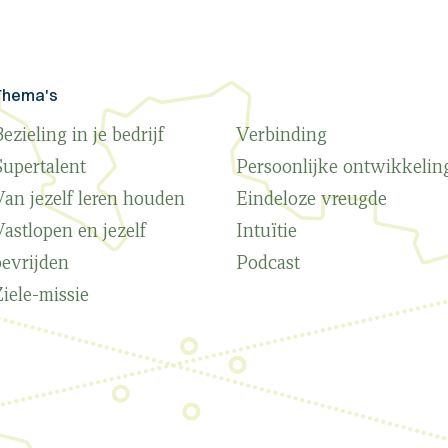
Thema's
ezieling in je bedrijf
Verbinding
Supertalent
Persoonlijke ontwikkelin
Van jezelf leren houden
Eindeloze vreugde
Vastlopen en jezelf
Intuïtie
bevrijden
Podcast
Ziele-missie