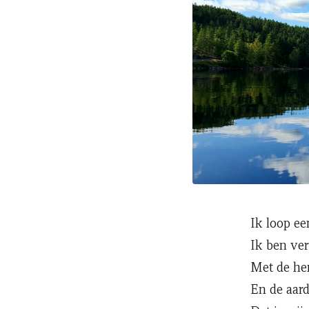
Ik loop ee
Ik ben ve
Met de he
En de aar