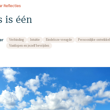
r Reflecties
s is één
er
Verbinding
Intuïtie
Eindeloze vreugde
Persoonlijke ontwikkel
Vastlopen en jezelf bevrijden