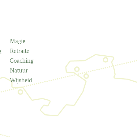
Magie
g
Retraite
Coaching
Natuur
Wijsheid