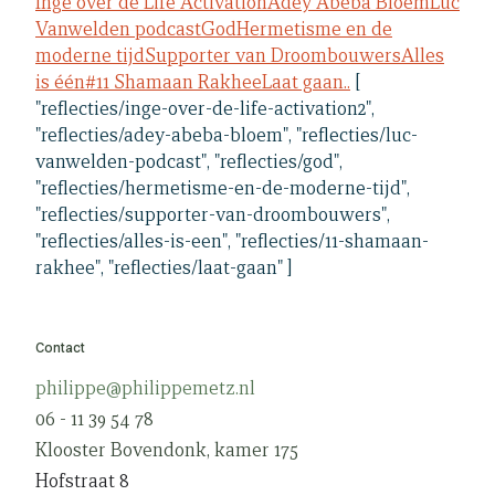
Inge over de Life Activation
Adey Abeba Bloem
Luc
Vanwelden podcast
God
Hermetisme en de
moderne tijd
Supporter van Droombouwers
Alles
is één
#11 Shamaan Rakhee
Laat gaan..
[
"reflecties/inge-over-de-life-activation2",
"reflecties/adey-abeba-bloem", "reflecties/luc-
vanwelden-podcast", "reflecties/god",
"reflecties/hermetisme-en-de-moderne-tijd",
"reflecties/supporter-van-droombouwers",
"reflecties/alles-is-een", "reflecties/11-shamaan-
rakhee", "reflecties/laat-gaan" ]
Contact
philippe@philippemetz.nl
06 - 11 39 54 78
Klooster Bovendonk, kamer 175
Hofstraat 8